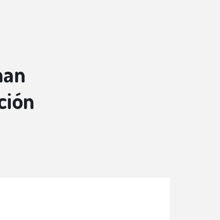
man
ción