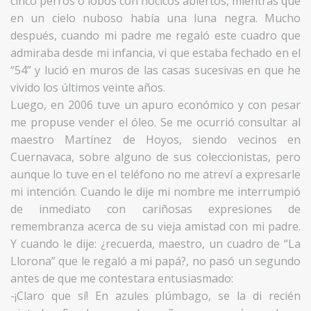
cinco perros o lobos con hocicos abiertos, mientras que
en un cielo nuboso había una luna negra. Mucho
después, cuando mi padre me regaló este cuadro que
admiraba desde mi infancia, vi que estaba fechado en el
“54” y lució en muros de las casas sucesivas en que he
vivido los últimos veinte años.
Luego, en 2006 tuve un apuro económico y con pesar
me propuse vender el óleo. Se me ocurrió consultar al
maestro Martínez de Hoyos, siendo vecinos en
Cuernavaca, sobre alguno de sus coleccionistas, pero
aunque lo tuve en el teléfono no me atreví a expresarle
mi intención. Cuando le dije mi nombre me interrumpió
de inmediato con cariñosas expresiones de
remembranza acerca de su vieja amistad con mi padre.
Y cuando le dije: ¿recuerda, maestro, un cuadro de “La
Llorona” que le regaló a mi papá?, no pasó un segundo
antes de que me contestara entusiasmado:
-¡Claro que sí! En azules plúmbago, se la di recién