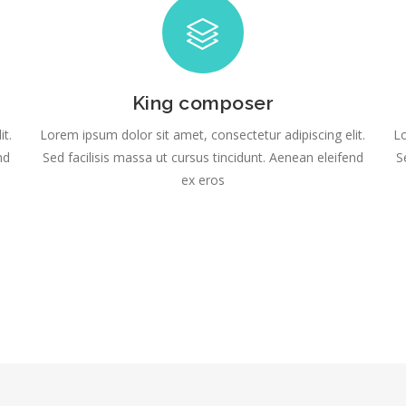
2000-2009
Exposición
Ricardo Ma
Homenaje, 
King composer
1994
it.
Lorem ipsum dolor sit amet, consectetur adipiscing elit.
Lo
Exposición
nd
Sed facilisis massa ut cursus tincidunt. Aenean eleifend
S
Martínez M
ex eros
Ciudad de 