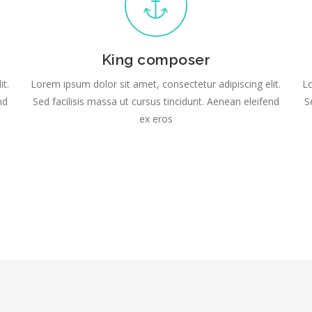
King composer
it.
Lorem ipsum dolor sit amet, consectetur adipiscing elit.
Lo
nd
Sed facilisis massa ut cursus tincidunt. Aenean eleifend
S
ex eros