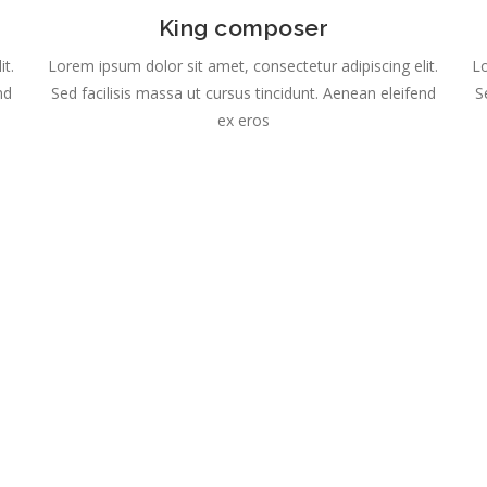
King composer
it.
Lorem ipsum dolor sit amet, consectetur adipiscing elit.
Lo
nd
Sed facilisis massa ut cursus tincidunt. Aenean eleifend
S
ex eros