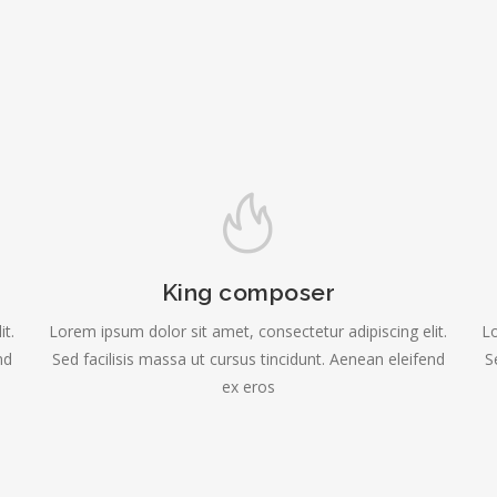
King composer
it.
Lorem ipsum dolor sit amet, consectetur adipiscing elit.
Lo
nd
Sed facilisis massa ut cursus tincidunt. Aenean eleifend
S
ex eros