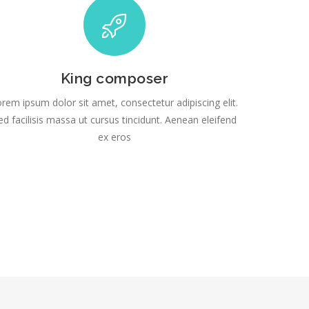
Julio 2016
 Antológica de
rtínez
Junio 2016
Bellas Artes
King composer
rem ipsum dolor sit amet, consectetur adipiscing elit.
 Ricardo
ed facilisis massa ut cursus tincidunt. Aenean eleifend
useo de la
ex eros
México 2011