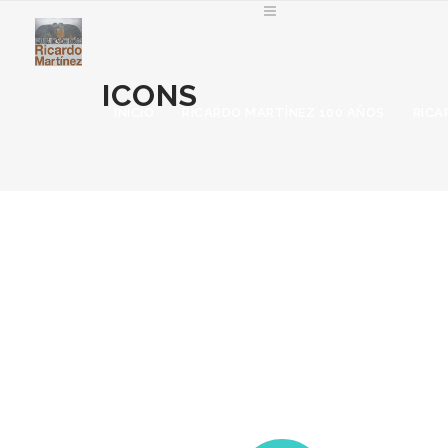
ICONS
INICIO
RICARDO MARTÍNEZ 100 AÑOS
RICA
Pre
Ál
Pre
Fa
Pre
Pre