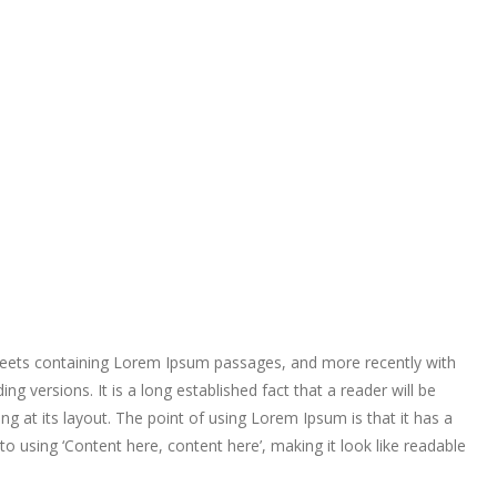
2000-2009
Exposición
Ricardo Ma
Homenaje, 
1994
Exposición
Martínez M
Ciudad de 
 sheets containing Lorem Ipsum passages, and more recently with
g versions. It is a long established fact that a reader will be
g at its layout. The point of using Lorem Ipsum is that it has a
to using ‘Content here, content here’, making it look like readable