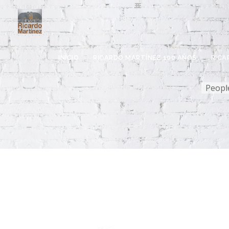
INICIO
RICARDO MARTÍNEZ 100 AÑOS
RICA
People
Pre
Ál
Pre
Fa
Pre
Pre