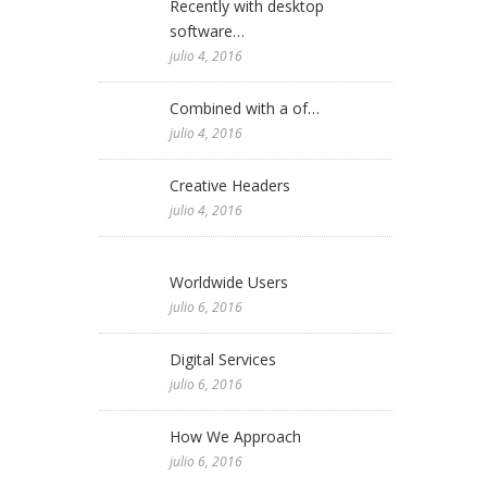
Recently with desktop
software…
julio 4, 2016
Combined with a of…
julio 4, 2016
Creative Headers
julio 4, 2016
Worldwide Users
julio 6, 2016
Digital Services
julio 6, 2016
How We Approach
julio 6, 2016